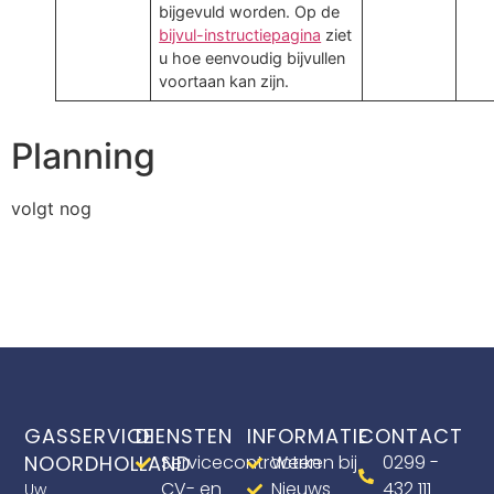
bijgevuld worden. Op de
bijvul-instructiepagina
ziet
u hoe eenvoudig bijvullen
voortaan kan zijn.
Planning
volgt nog
GASSERVICE
DIENSTEN
INFORMATIE
CONTACT
NOORDHOLLAND
Servicecontracten
Werken bij
0299 -
CV- en
Nieuws
432 111
Uw