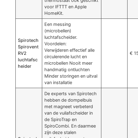
thermostaat ook geschikt
voor IFTTT en Apple
HomeKit.
Een messing
(microbellen)
luchtafscheider.
Spirotech
Voordelen:
Spirovent
Verwijderen effectief alle
RV2
€ 1
circulerende lucht en
luchtafsc
microbellen Nooit meer
heider
handmatig ontluchten
Minder storingen en uitval
van installatie
De experts van Spirotech
hebben de dompelbuis
met magneet verbeterd
van de vuilafscheider in
de SpiroTrap en
SpiroCombi. En daarmee
zijn deze stalen