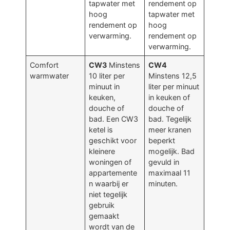
tapwater met
rendement op
hoog
tapwater met
rendement op
hoog
verwarming.
rendement op
verwarming.
Comfort
CW3
Minstens
CW4
warmwater
10 liter per
Minstens 12,5
minuut in
liter per minuut
keuken,
in keuken of
douche of
douche of
bad. Een CW3
bad. Tegelijk
ketel is
meer kranen
geschikt voor
beperkt
kleinere
mogelijk. Bad
woningen of
gevuld in
appartemente
maximaal 11
n waarbij er
minuten.
niet tegelijk
gebruik
gemaakt
wordt van de