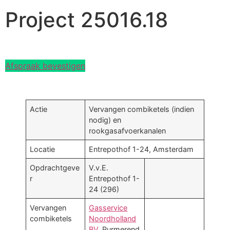
Project 25016.18
Afspraak bevestigen
Actie
Vervangen combiketels (indien
nodig) en
rookgasafvoerkanalen
Locatie
Entrepothof 1-24, Amsterdam
Opdrachtgeve
V.v.E.
r
Entrepothof 1-
24 (296)
Vervangen
Gasservice
combiketels
Noordholland
BV
, Purmerend