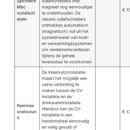
Spirotech
vuilafscheiders met
Mbc
magneet nog eenvoudiger
€ 1
vuilafsch
te onderhouden. De
eider
nieuwe vuilafscheiders
onttrekken automatisch
(magnetisch) vuil uit het
systeemwater van koel-
en verwarmingssystemen
om rendementsverliezen
tijdens de gehele
levensduur te voorkomen.
De inlaatvulcombinatie
maakt het mogelijk een
vaste verbinding te
maken tussen de CV-
installatie en de
drinkwaterinstallatie.
Raminex
Hierdoor kan de CV-
snelvulun
€ 1
installatie in een
it
handomdraai eenvoudig
en veilig gevuld of