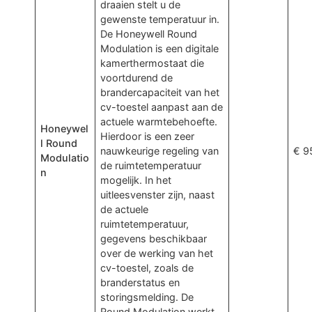
draaien stelt u de
gewenste temperatuur in.
De Honeywell Round
Modulation is een digitale
kamerthermostaat die
voortdurend de
brandercapaciteit van het
cv-toestel aanpast aan de
actuele warmtebehoefte.
Honeywel
Hierdoor is een zeer
l Round
nauwkeurige regeling van
€ 9
Modulatio
de ruimtetemperatuur
n
mogelijk. In het
uitleesvenster zijn, naast
de actuele
ruimtetemperatuur,
gegevens beschikbaar
over de werking van het
cv-toestel, zoals de
branderstatus en
storingsmelding. De
Round Modulation werkt