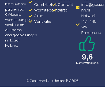
betrouwbare
CombiKetels
Contact
info@gasser
partner voor
Warmtepompen
Portal
nh.nl
CV-ketels,
Airco
Netwerk
warmtepompen,
Ventilatie
147, 1446
ventilatie en
WV
duurzame
Purmerend
energieoplossingen
in Noord-
Holland.
© Gasservice Noordholland B.V. 2026