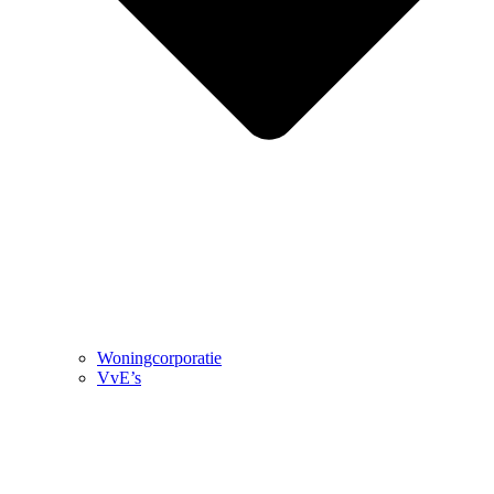
Woningcorporatie
VvE’s