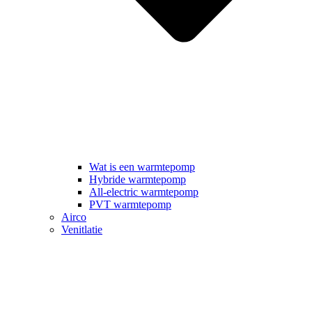
Wat is een warmtepomp
Hybride warmtepomp
All-electric warmtepomp
PVT warmtepomp
Airco
Venitlatie