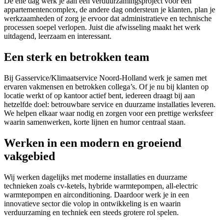
De ene dag werk je aan een verduurzamingsproject voor een
appartementencomplex, de andere dag ondersteun je klanten, plan je
werkzaamheden of zorg je ervoor dat administratieve en technische
processen soepel verlopen. Juist die afwisseling maakt het werk
uitdagend, leerzaam en interessant.
Een sterk en betrokken team
Bij Gasservice/Klimaatservice Noord-Holland werk je samen met
ervaren vakmensen en betrokken collega’s. Of je nu bij klanten op
locatie werkt of op kantoor actief bent, iedereen draagt bij aan
hetzelfde doel: betrouwbare service en duurzame installaties leveren.
We helpen elkaar waar nodig en zorgen voor een prettige werksfeer
waarin samenwerken, korte lijnen en humor centraal staan.
Werken in een modern en groeiend
vakgebied
Wij werken dagelijks met moderne installaties en duurzame
technieken zoals cv-ketels, hybride warmtepompen, all-electric
warmtepompen en airconditioning. Daardoor werk je in een
innovatieve sector die volop in ontwikkeling is en waarin
verduurzaming en techniek een steeds grotere rol spelen.