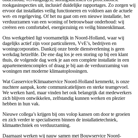
rookgasinspecties uit, inclusief duidelijke rapportages. Zo zorgen wij
ervoor dat installaties veilig functioneren en voldoen aan de actuele
wet- en regelgeving. Of het nu gaat om een nieuwe installatie, het
verduurzamen van een woning of betrouwbaar onderhoud: wij
creëren een comfortabel, energiezuinig en veilig binnenklimaat.
Ons werkgebied ligt voornamelijk in Noord-Holland, waar wij
dagelijks actief zijn voor particulieren, VvE’s, bedrijven en
woningcorporaties. Dankzij onze brede dienstverlening is geen
werkdag hetzelfde. De ene dag los je een storing op bij een klant
thuis, de volgende dag werk je aan een complete installatie in een
appartementencomplex of draag je bij aan de verduurzaming van
woningen met moderne klimaatoplossingen.
Wat Gasservice/Klimaatservice Noord-Holland kenmerkt, is onze
nuchtere aanpak, korte communicatielijnen en sterke teamgevoel.
We werken hard, maar vinden het ook belangrijk dat medewerkers
zich blijven ontwikkelen, zelfstandig kunnen werken en plezier
hebben in hun vak.
Nieuwe collega’s krijgen bij ons volop kansen om door te groeien
en zich verder te specialiseren binnen de installatietechniek,
klimaattechniek en verduurzaming.
Daarnaast werken wij nauw samen met Bouwservice Noord-