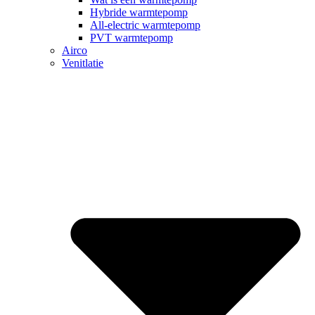
Hybride warmtepomp
All-electric warmtepomp
PVT warmtepomp
Airco
Venitlatie