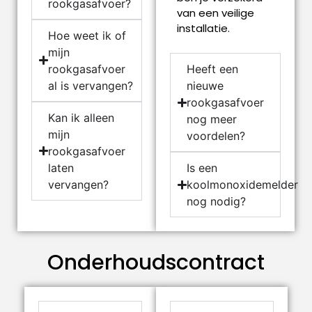
rookgasafvoer?
van een veilige
installatie.
Hoe weet ik of
mijn
rookgasafvoer
Heeft een
al is vervangen?
nieuwe
rookgasafvoer
Kan ik alleen
nog meer
mijn
voordelen?
rookgasafvoer
laten
Is een
vervangen?
koolmonoxidemelder
nog nodig?
Onderhoudscontract