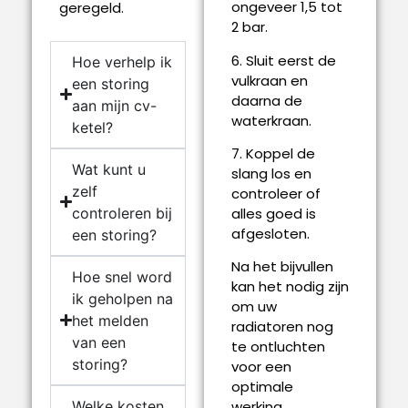
ongeveer 1,5 tot
geregeld.
2 bar.
6. Sluit eerst de
Hoe verhelp ik
vulkraan en
een storing
daarna de
aan mijn cv-
waterkraan.
ketel?
7. Koppel de
Wat kunt u
slang los en
zelf
controleer of
controleren bij
alles goed is
afgesloten.
een storing?
Na het bijvullen
Hoe snel word
kan het nodig zijn
ik geholpen na
om uw
het melden
radiatoren nog
van een
te ontluchten
storing?
voor een
optimale
Welke kosten
werking.