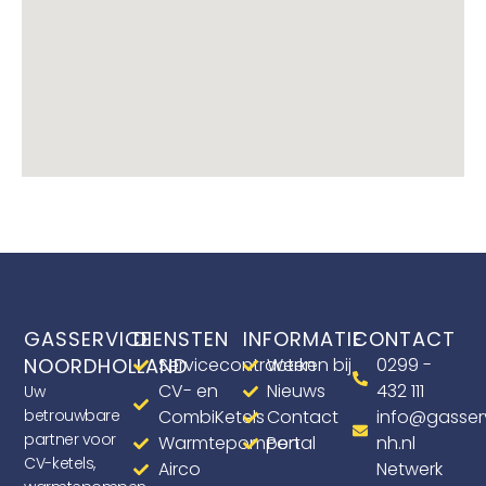
GASSERVICE
DIENSTEN
INFORMATIE
CONTACT
NOORDHOLLAND
Servicecontracten
Werken bij
0299 -
CV- en
Nieuws
432 111
Uw
betrouwbare
CombiKetels
Contact
info@gasser
partner voor
Warmtepompen
Portal
nh.nl
CV-ketels,
Airco
Netwerk