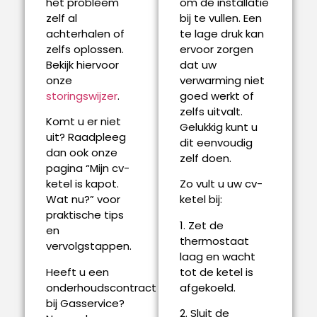
het probleem
om de installatie
zelf al
bij te vullen. Een
achterhalen of
te lage druk kan
zelfs oplossen.
ervoor zorgen
Bekijk hiervoor
dat uw
onze
verwarming niet
storingswijzer
.
goed werkt of
zelfs uitvalt.
Komt u er niet
Gelukkig kunt u
uit? Raadpleeg
dit eenvoudig
dan ook onze
zelf doen.
pagina “Mijn cv-
ketel is kapot.
Zo vult u uw cv-
Wat nu?” voor
ketel bij:
praktische tips
1. Zet de
en
thermostaat
vervolgstappen.
laag en wacht
Heeft u een
tot de ketel is
onderhoudscontract
afgekoeld.
bij Gasservice?
2. Sluit de