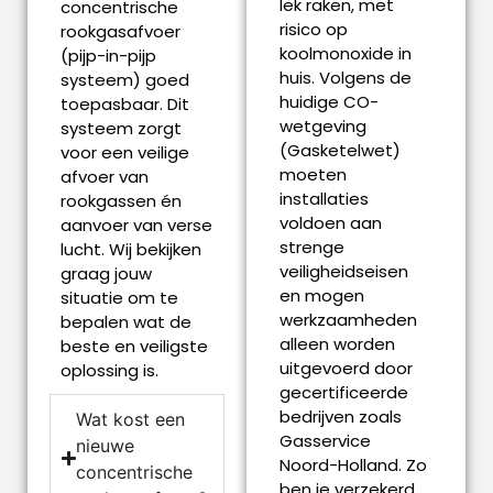
lek raken, met
concentrische
risico op
rookgasafvoer
koolmonoxide in
(pijp-in-pijp
huis. Volgens de
systeem) goed
huidige CO-
toepasbaar. Dit
wetgeving
systeem zorgt
(Gasketelwet)
voor een veilige
moeten
afvoer van
installaties
rookgassen én
voldoen aan
aanvoer van verse
strenge
lucht. Wij bekijken
veiligheidseisen
graag jouw
en mogen
situatie om te
werkzaamheden
bepalen wat de
alleen worden
beste en veiligste
uitgevoerd door
oplossing is.
gecertificeerde
bedrijven zoals
Wat kost een
Gasservice
nieuwe
Noord-Holland. Zo
concentrische
ben je verzekerd