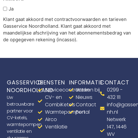
Ja
Klant gaat akkoord met contractvoorwaarden en tarieven
Gasservice Noordholland. Klant gaat akkoord met
maandelijkse afschrijving van het abonnementsbedrag van
de opgegeven rekening (incasso).
GASSERVICE
DIENSTEN
INFORMATIE
CONTACT
NOORDHOLLAND
Servicecontracten
Werken bij
0299 -
CV- en
Nieuws
432 111
Uw
betrouwbare
CombiKetels
Contact
info@gasser
partner voor
Warmtepompen
Portal
nh.nl
CV-ketels,
Airco
Netwerk
warmtepompen,
Ventilatie
147, 1446
ventilatie en
WV