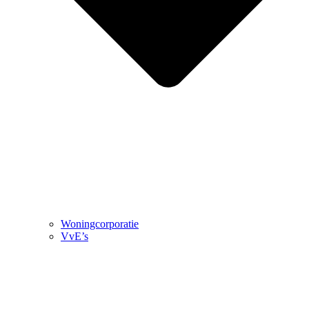
Woningcorporatie
VvE’s