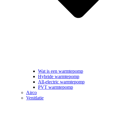
Wat is een warmtepomp
Hybride warmtepomp
All-electric warmtepomp
PVT warmtepomp
Airco
Venitlatie