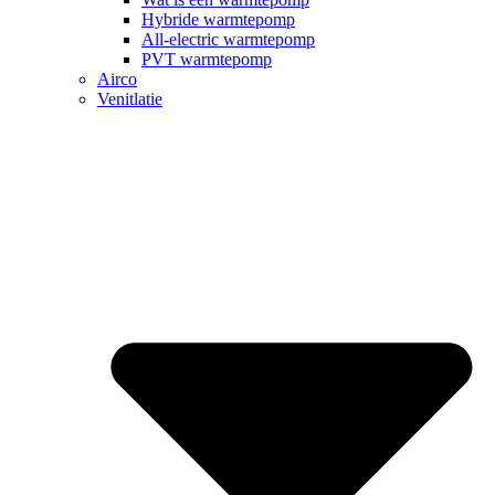
Hybride warmtepomp
All-electric warmtepomp
PVT warmtepomp
Airco
Venitlatie