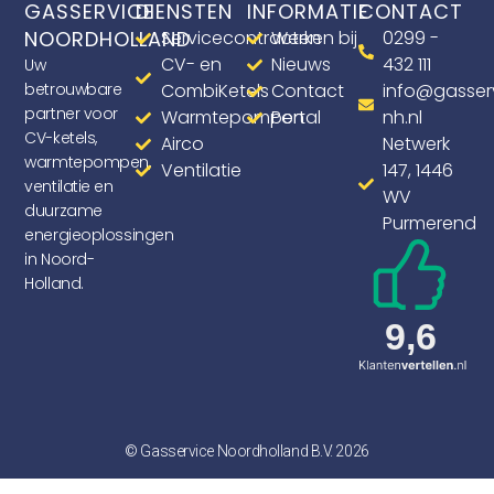
GASSERVICE
DIENSTEN
INFORMATIE
CONTACT
NOORDHOLLAND
Servicecontracten
Werken bij
0299 -
CV- en
Nieuws
432 111
Uw
betrouwbare
CombiKetels
Contact
info@gasser
partner voor
Warmtepompen
Portal
nh.nl
CV-ketels,
Airco
Netwerk
warmtepompen,
Ventilatie
147, 1446
ventilatie en
WV
duurzame
Purmerend
energieoplossingen
in Noord-
Holland.
© Gasservice Noordholland B.V. 2026