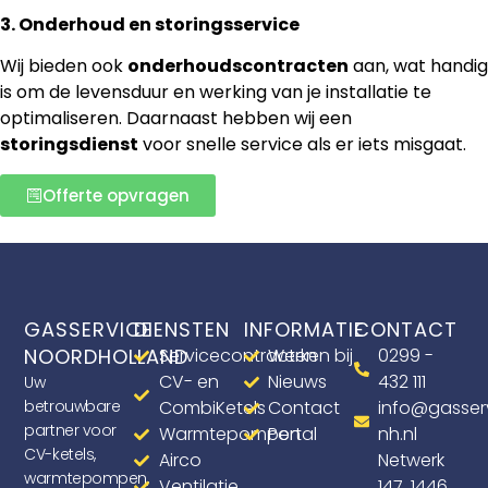
3. Onderhoud en storingsservice
Wij bieden ook
onderhoudscontracten
aan, wat handig
is om de levensduur en werking van je installatie te
optimaliseren. Daarnaast hebben wij een
storingsdienst
voor snelle service als er iets misgaat.
Offerte opvragen
GASSERVICE
DIENSTEN
INFORMATIE
CONTACT
NOORDHOLLAND
Servicecontracten
Werken bij
0299 -
CV- en
Nieuws
432 111
Uw
betrouwbare
CombiKetels
Contact
info@gasser
partner voor
Warmtepompen
Portal
nh.nl
CV-ketels,
Airco
Netwerk
warmtepompen,
Ventilatie
147, 1446